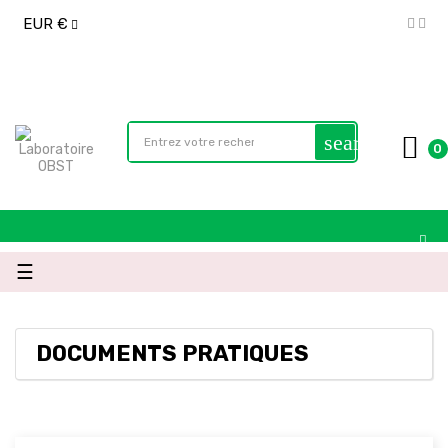
EUR €
search
0
Navegación
☰
de
palanca
DOCUMENTS PRATIQUES