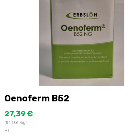
Oenoferm B52
27,39 €
(54.78€ /kg)
HT