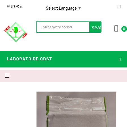
EUR €
Select Language
▼
search
0
LABORATOIRE OBST
Basculer
☰
la
navigation