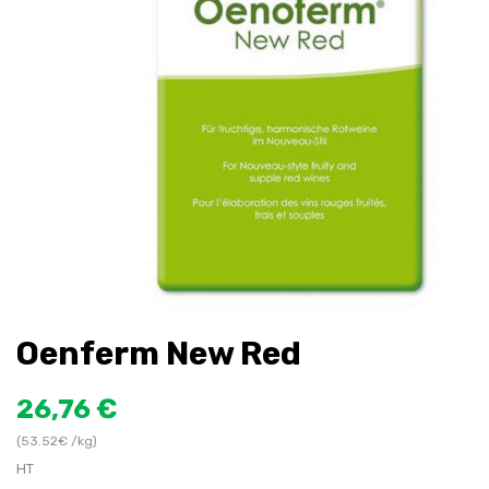
Oenferm New Red
26,76 €
(53.52€ /kg)
HT