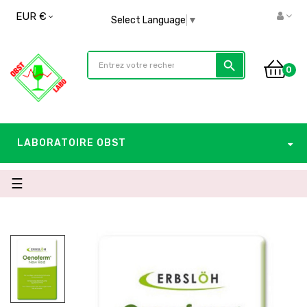
EUR €
Select Language
▼
search
0
LABORATOIRE OBST
Basculer
☰
la
navigation