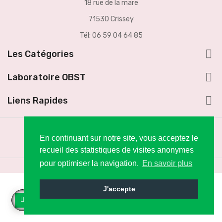
18 rue de la mare
71530 Crissey
Tél: 06 59 04 64 85

Les Catégories

Laboratoire OBST

Liens Rapides
En continuant sur notre site, vous acceptez le
recueil des statistiques de visites anonymes
pour optimiser la navigation.
En savoir plus
J'accepte