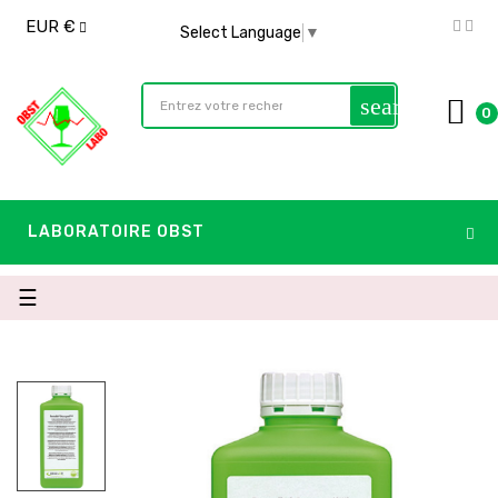
EUR €
Select Language
▼
search
0
LABORATOIRE OBST
Basculer
☰
la
navigation