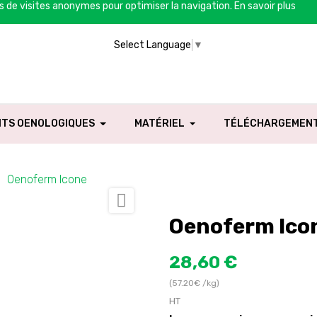
es de visites anonymes pour optimiser la navigation.
En savoir plus
Select Language
▼
ITS OENOLOGIQUES
MATÉRIEL
TÉLÉCHARGEMEN
Oenoferm Icone

Oenoferm Ico
28,60 €
(57.20€ /kg)
HT