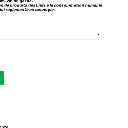
m, vin de garde.
ion de produits destinés à la consommation humaine
ploi réglementé en œnologie.
Vente