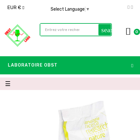
EUR €
Select Language
▼
search
0
LABORATOIRE OBST
Basculer
☰
la
navigation