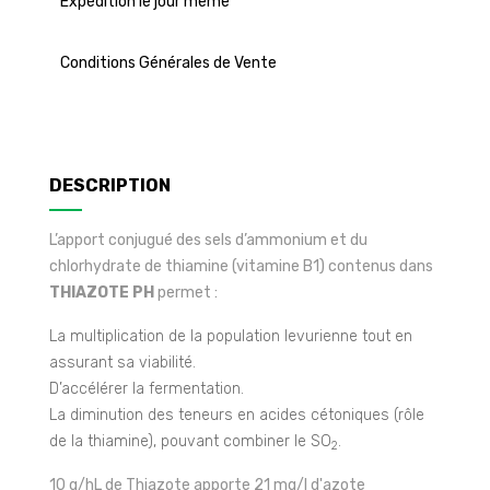
Expédition le jour même
Conditions Générales de Vente
DESCRIPTION
L’apport conjugué des sels d’ammonium et du
chlorhydrate de thiamine (vitamine B1) contenus dans
THIAZOTE PH
permet :
La multiplication de la population levurienne tout en
assurant sa viabilité.
D’accélérer la fermentation.
La diminution des teneurs en acides cétoniques (rôle
de la thiamine), pouvant combiner le SO
.
2
10 g/hL de Thiazote apporte 21 mg/l d'azote