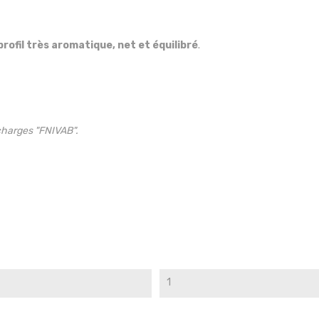
 profil très aromatique, net et équilibré
.
 charges "FNIVAB".
1