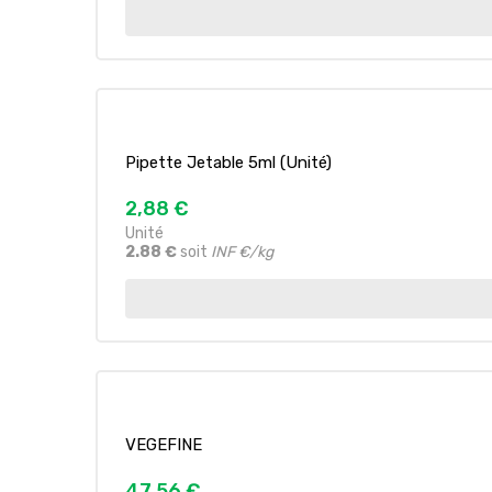
Pipette Jetable 5ml (unité)
2,88 €
Unité
2.88 €
soit
INF €/kg
VEGEFINE
47,56 €