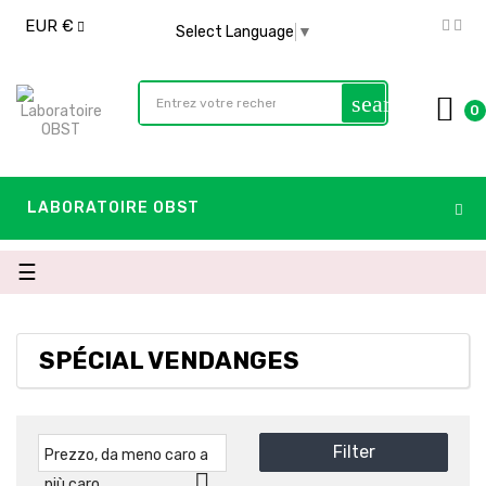
EUR €
Select Language
▼
search
0
LABORATOIRE OBST
navigazione
☰
Toggle
SPÉCIAL VENDANGES
Filter
Prezzo, da meno caro a

più caro