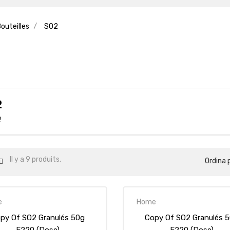
Bouteilles
SO2
2
Il y a 9 produits.
Ordina p
e
Home
py Of SO2 Granulés 50g
Copy Of SO2 Granulés 
E220 (dose)
E220 (dose)