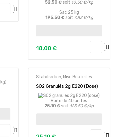
52.50 €
soit
10.50 €/kg
Sac 25 kg
195.50 €
soit
7.82 €/kg
18,00 €
Prezzo
Stabilisation, Mise Bouteilles
SO2 Granulés 2g E220 (dose)
Boite de 40 unités
25.10 €
soit
125.50 €/kg
25,10 €
Prezzo