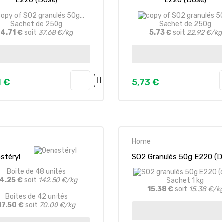
Sachet de 250g
Sachet de 250g
4.71 €
soit
37.68 €/kg
5.73 €
soit
22.92 €/kg
1 €
5,73 €
zo
Prezzo
Home
stéryl
SO2 Granulés 50g E220 (d
Boite de 48 unités
4.25 €
soit
142.50 €/kg
Sachet 1 kg
15.38 €
soit
15.38 €/k
Boites de 42 unités
17.50 €
soit
70.00 €/kg