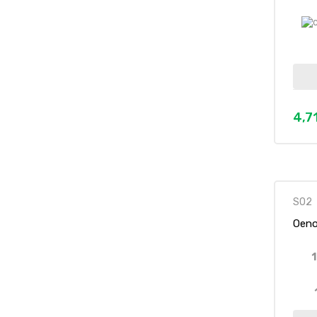
4,7
Prez
SO2
Oeno
1