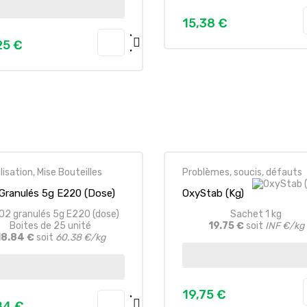
15,38 €
Prezzo
25 €
zo
lisation, Mise Bouteilles
Problèmes, soucis, défauts
Granulés 5g E220 (dose)
OxyStab (kg)
Sachet 1 kg
19.75 €
soit
INF €/kg
Boites de 25 unité
18.84 €
soit
60.38 €/kg
19,75 €
Prezzo
84 €
zo