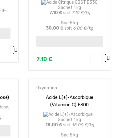
Sachet 1 kg
7.10 €
soit
7.10 €/kg
Sac 5 kg
30.00 €
soit
6.00 €/kg
7,10 €
Prezzo
Oxydation
ose)
Acide L(+)-Ascorbique
(Vitamine C) E300
g
Sachet 1 kg
18.00 €
soit
18.00 €/kg
Sac 5 kg