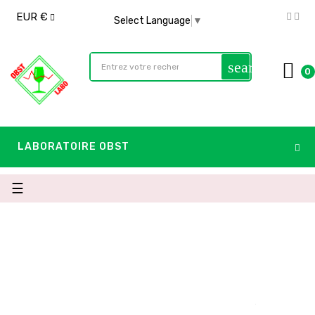
EUR €
Select Language
▼
search
0
LABORATOIRE OBST
Basculer
☰
la
navigation