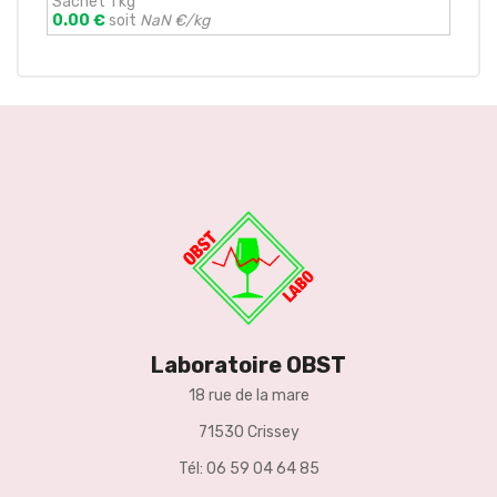
Sachet 1 kg
0.00 €
soit
NaN €/kg
Laboratoire OBST
18 rue de la mare
71530 Crissey
Tél: 06 59 04 64 85