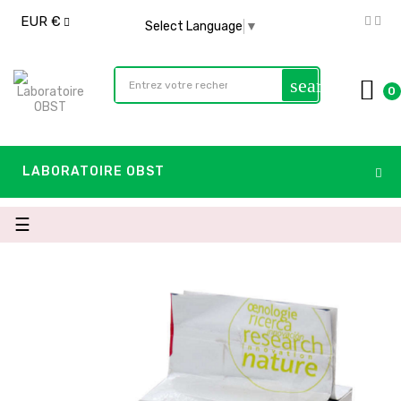
EUR €
Select Language
▼
search
0
LABORATOIRE OBST
Basculer
☰
la
navigation