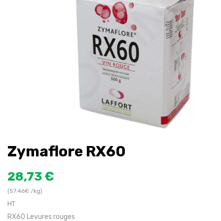
Zymaflore RX60
28,73 €
(57.46€ /kg)
HT
RX60 Levures rouges