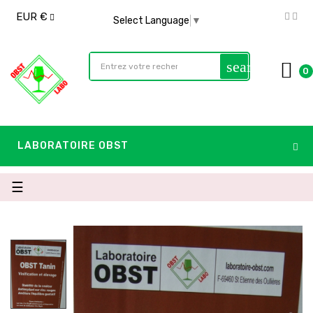
EUR €
Select Language
▼
search
0
LABORATOIRE OBST
Basculer
☰
la
navigation