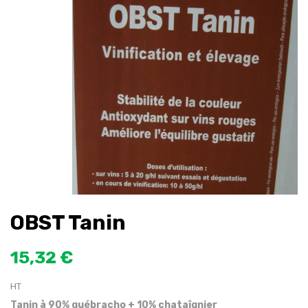
OBST Tanin
15,32 €
HT
Tanin à 90% québracho + 10% chataîgnier