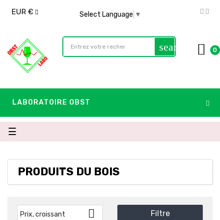
EUR €
Select Language
▼
search
0
LABORATOIRE OBST
Basculer
☰
la
navigation
PRODUITS DU BOIS

Filtre
Prix, croissant