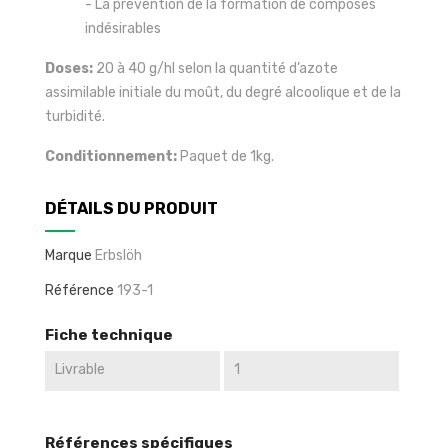
- La prévention de la formation de composés
indésirables
Doses:
20 à 40 g/hl selon la quantité d’azote
assimilable initiale du moût, du degré alcoolique et de la
turbidité.
Conditionnement:
Paquet de 1kg.
DÉTAILS DU PRODUIT
Marque
Erbslöh
Référence
193-1
Fiche technique
Livrable
1
Références spécifiques