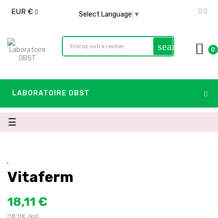
EUR €
Select Language
▼
search
0
LABORATOIRE OBST
Basculer
☰
la
navigation
Vitaferm
18,11 €
(18.11€ /kg)