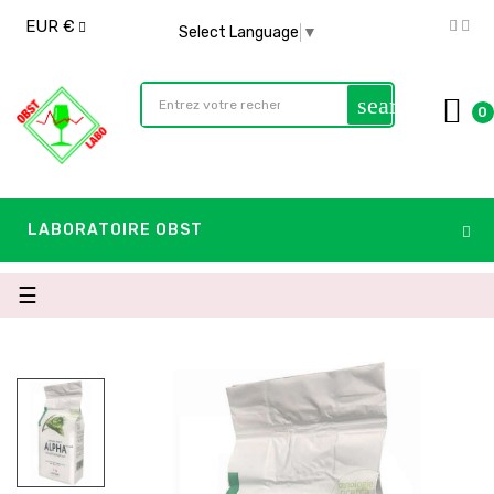
EUR €
Select Language
▼
search
0
LABORATOIRE OBST
Basculer
☰
la
navigation