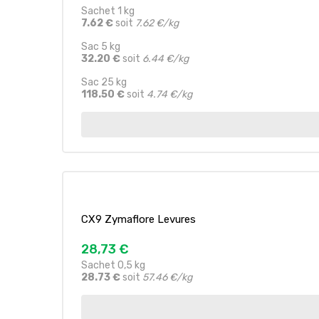
Sachet 1 kg
7.62 €
soit
7.62 €/kg
Sac 5 kg
32.20 €
soit
6.44 €/kg
Sac 25 kg
118.50 €
soit
4.74 €/kg
CX9 Zymaflore Levures
28,73 €
Sachet 0,5 kg
28.73 €
soit
57.46 €/kg