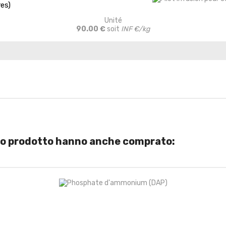
es)
Unité
90.00 €
soit
INF €/kg
sto prodotto hanno anche comprato: