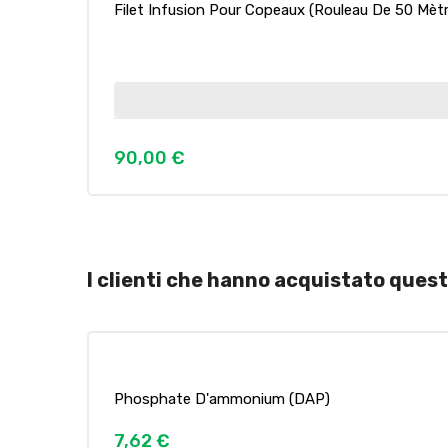
Filet Infusion Pour Copeaux (rouleau De 50 Mètr
90,00 €
Prezzo
I clienti che hanno acquistato que
Phosphate D'ammonium (DAP)
7,62 €