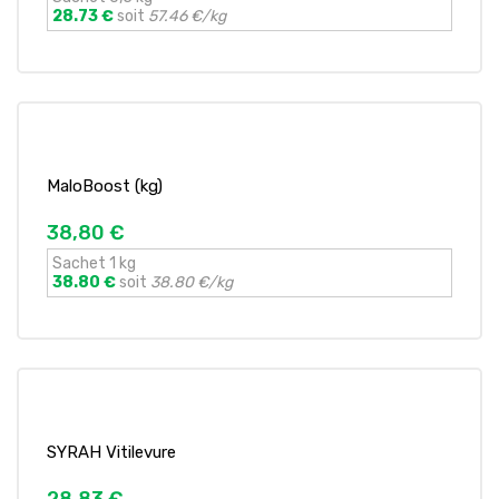
28.73 €
soit
57.46 €/kg
MaloBoost (kg)
38,80 €
Sachet 1 kg
38.80 €
soit
38.80 €/kg
SYRAH Vitilevure