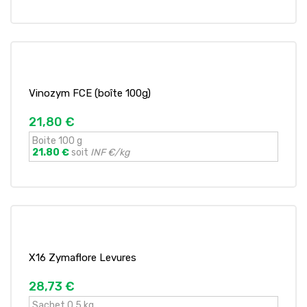
Vinozym FCE (boîte 100g)
21,80 €
Boite 100 g
21.80 €
soit
INF €/kg
X16 Zymaflore Levures
28,73 €
Sachet 0,5 kg