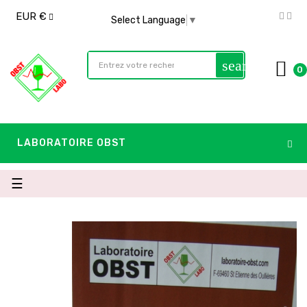
EUR €
Select Language
▼
search
0
LABORATOIRE OBST
navigazione
☰
Toggle