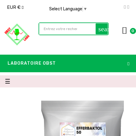
EUR €
Select Language
▼
search
0
LABORATOIRE OBST
Basculer
☰
la
navigation