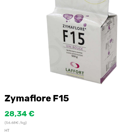
Zymaflore F15
28,34 €
(56.68€ /kg)
HT