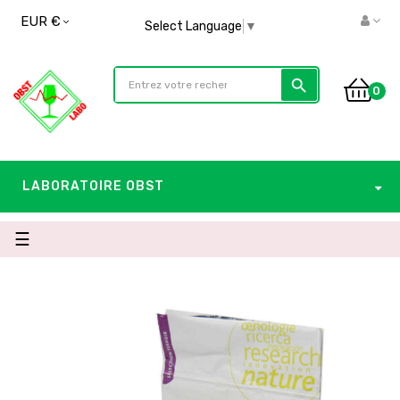
EUR €
Select Language
▼
search
0
LABORATOIRE OBST
Basculer
☰
la
navigation