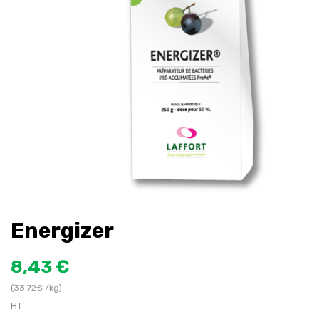
Energizer
8,43 €
(33.72€ /kg)
HT