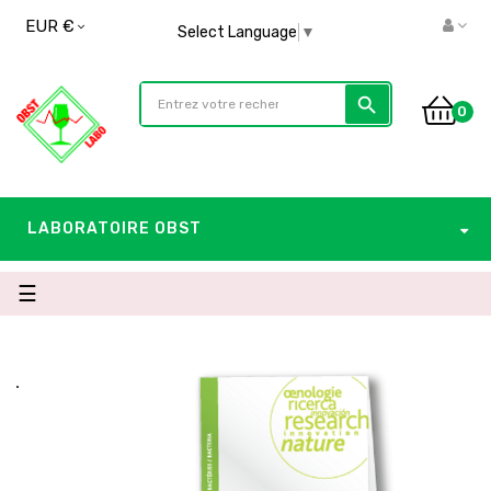
EUR €
Select Language
▼
search
0
LABORATOIRE OBST
Basculer
☰
la
navigation