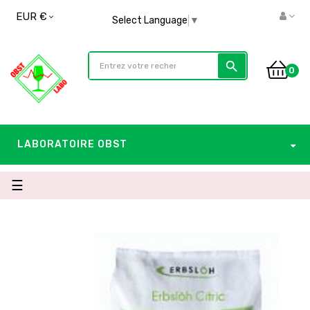
EUR €
Select Language
▼
search
0
LABORATOIRE OBST
Basculer
☰
la
navigation