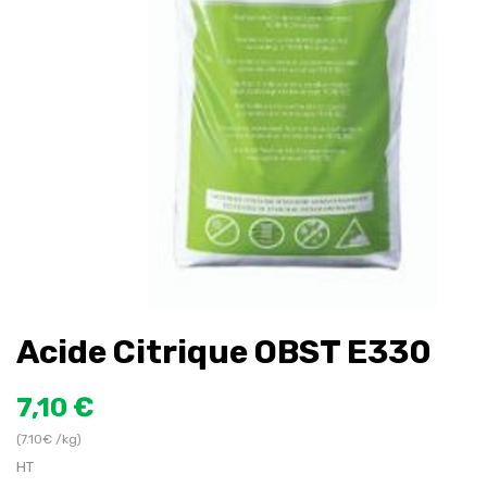
Acide Citrique OBST E330
7,10 €
(7.10€ /kg)
HT