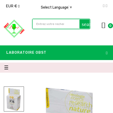
EUR €
Select Language
▼
search
0
LABORATOIRE OBST
Basculer
☰
la
navigation