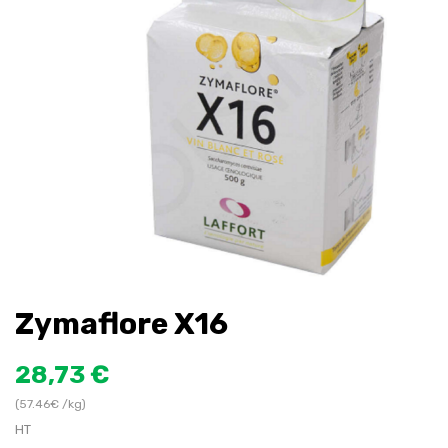
Zymaflore X16
28,73 €
(57.46€ /kg)
HT