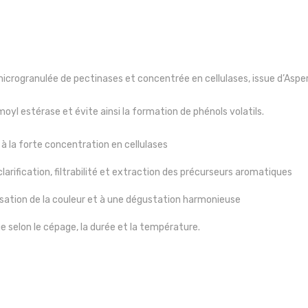
ogranulée de pectinases et concentrée en cellulases, issue d’Aspergil
l estérase et évite ainsi la formation de phénols volatils.
 à la forte concentration en cellulases
arification, filtrabilité et extraction des précurseurs aromatiques
isation de la couleur et à une dégustation harmonieuse
e selon le cépage, la durée et la température.