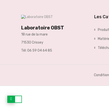
Les Ca
Laboratoire OBST
Produi
18 rue de la mare
Matérie
71530 Crissey
Téléc
Tél: 06 59 04 64 85
Condition