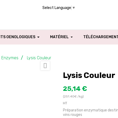
Select Language
▼
ITS OENOLOGIQUES
MATÉRIEL
TÉLÉCHARGEMEN
Enzymes
Lysis Couleur

Lysis Couleur
25,14 €
(251.40€ /kg)
HT
Préparation enzymatique destinée
vins rouges