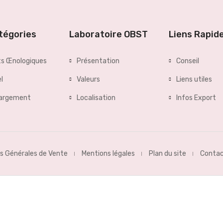
tégories
Laboratoire OBST
Liens Rapid
ts Œnologiques
Présentation
Conseil
l
Valeurs
Liens utiles
hargement
Localisation
Infos Export
s Générales de Vente
Mentions légales
Plan du site
Conta