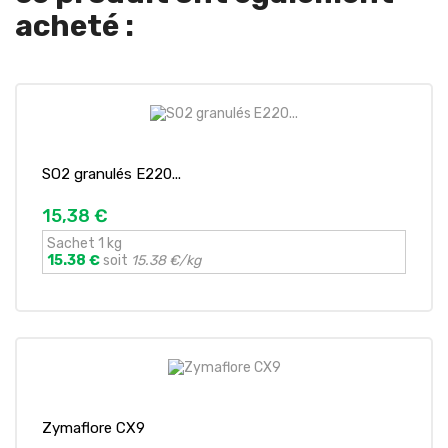
acheté :
SO2 granulés E220...
15,38 €
Sachet 1 kg
15.38 €
soit
15.38 €/kg
Zymaflore CX9