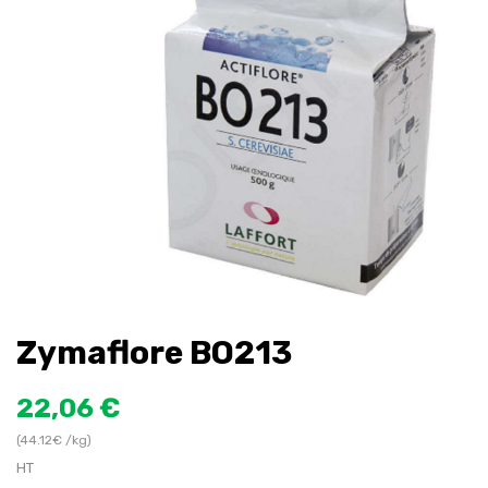
Zymaflore BO213
22,06 €
(44.12€ /kg)
HT