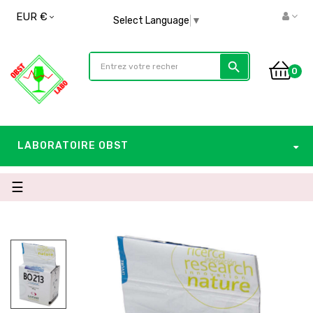
EUR €
Select Language
▼
search
0
LABORATOIRE OBST
Basculer
☰
la
navigation